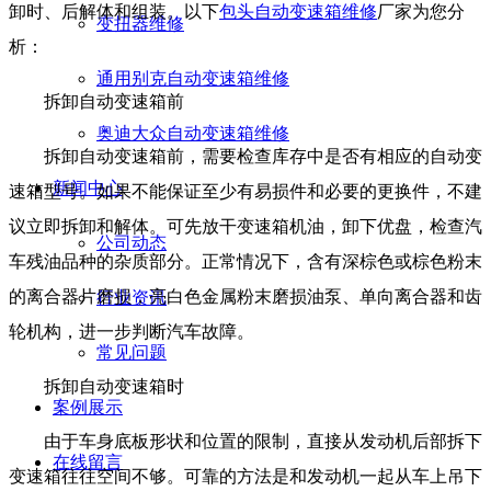
卸时、后解体和组装。以下
包头自动变速箱维修
厂家为您分
变扭器维修
析：
通用别克自动变速箱维修
拆卸自动变速箱前
奥迪大众自动变速箱维修
拆卸自动变速箱前，需要检查库存中是否有相应的自动变
新闻中心
速箱型号。如果不能保证至少有易损件和必要的更换件，不建
议立即拆卸和解体。可先放干变速箱机油，卸下优盘，检查汽
公司动态
车残油品种的杂质部分。正常情况下，含有深棕色或棕色粉末
的离合器片磨损，亮白色金属粉末磨损油泵、单向离合器和齿
行业资讯
轮机构，进一步判断汽车故障。
常见问题
拆卸自动变速箱时
案例展示
由于车身底板形状和位置的限制，直接从发动机后部拆下
在线留言
变速箱往往空间不够。可靠的方法是和发动机一起从车上吊下