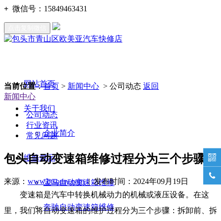
+
微信号：
15849463431
点击复制微信
网站首页
当前位置
：
首页
>
新闻中心
> 公司动态
返回
新闻中心
关于我们
公司动态
行业资讯
企业简介
常见问题
包头自动变速箱维修过程分为三个步骤
维修展示


来源：
www.btsomy.com
| 发布时间：2024年09月19日
宝马自动变速箱维修
变速箱是汽车中转换机械动力的机械或液压设备。在这
奔驰自动变速箱维修
里，我们将自动变速箱的维护过程分为三个步骤：拆卸前、拆