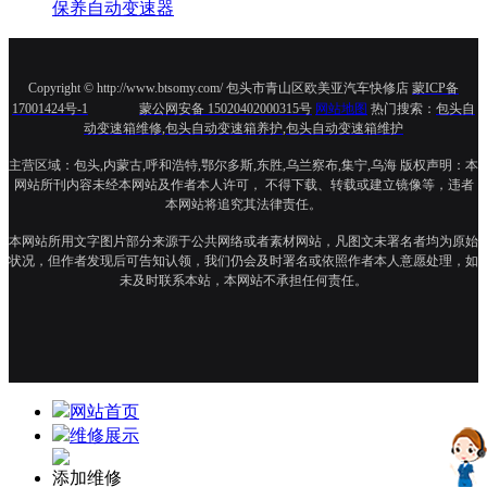
保养自动变速器
Copyright © http://www.btsomy.com/ 包头市青山区欧美亚汽车快修店
蒙ICP备
17001424号-1
蒙公网安备 15020402000315号
网站地图
热门搜索：
包头自
动变速箱维修
,
包头自动变速箱养护
,
包头自动变速箱维护
主营区域：包头,内蒙古,呼和浩特,鄂尔
多斯,东胜,乌兰察布,集宁,乌海
版权声明：本
网站所刊内容未经本网站及作者本人许可， 不得下载、转载或建立镜像等，违者
本网站将追究其法律责任。
本网站所用文字图片部分来源于公共网络或者素材网站，凡图文未署名者均为原始
状况，但作者发现后可告知认领，我们仍会及时署名或依照作者本人意愿处理，如
未及时联系本站，本网站不承担任何责任。
网站首页
维修展示
添加维修