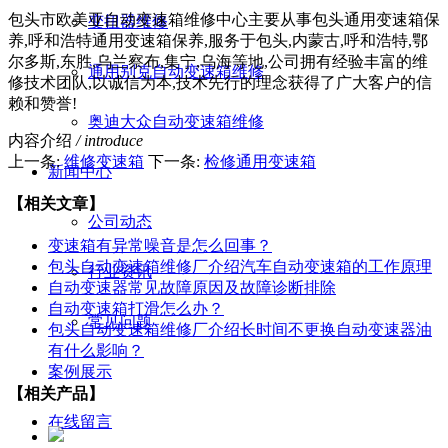
包头市欧美亚自动变速箱维修中心主要从事包头通用变速箱保
变扭器维修
养,呼和浩特通用变速箱保养,服务于包头,内蒙古,呼和浩特,鄂
尔多斯,东胜,乌兰察布,集宁,乌海等地,公司拥有经验丰富的维
通用别克自动变速箱维修
修技术团队,以诚信为本,技术先行的理念获得了广大客户的信
赖和赞誉!
奥迪大众自动变速箱维修
内容介绍
/ introduce
上一条:
维修变速箱
下一条:
检修通用变速箱
新闻中心
【相关文章】
公司动态
变速箱有异常噪音是怎么回事？
包头自动变速箱维修厂介绍汽车自动变速箱的工作原理
行业资讯
自动变速器常见故障原因及故障诊断排除
自动变速箱打滑怎么办？
常见问题
包头自动变速箱维修厂介绍长时间不更换自动变速器油
有什么影响？
案例展示
【相关产品】
在线留言